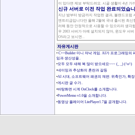
신규 서버로 이전 작업 완료되었습니
지난 밤부터 방금까지 작업한 결과, 볼랜드포럼 서비스의
엔트리급입니다만 올해 2월에 국내 출시된 최신형
러해 동안 안정적으로 사용할 수 있으리라 생각됩
우 2003 서버가 아예 설치되지 않아, 윈도우 서
OS라고 보시면...
자유게시판
•
C++Builder 미니 쟈낙 게임. AI가 프로그래밍의
임과 생산성을..
•
모두 모두 새해 복 많이 받으세요~~~ (_ _) (^o^)
•
네이밍과 추상화의 혼란과 갈등
•
AI 시대, 소프트웨어 패권의 재편: 위축인가, 확
•
게시판 글 수가..
•
바탕화면 시계 OnClock를 소개합니다.
•
PowerMemo v1.0을 소개합니다.
•
동영상 플레이어 LitePlayer1.7을 공개합니다.