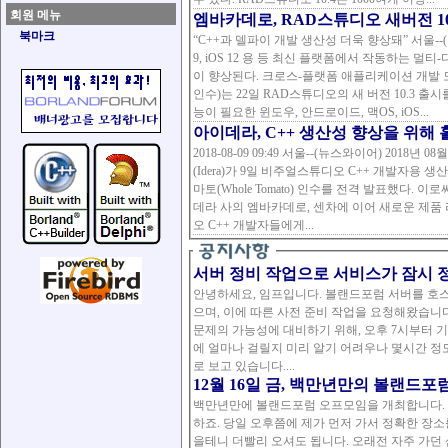
회원 메뉴
엠바카데로, RAD스튜디오 새버전 10
북마크
“C++과 델파이 개발 생산성 더욱 향상돼” 서울--(뉴스와이어) 2018년 11월 22일 -- 윈도우 10, 안드로이드
9, iOS 12 용 등 최신 플랫폼에서 작동하는 멀
이 향상된다. 크로스-플랫폼 애플리케이션 개발 도구 제공사인 엠바카데로 테크놀러지스(아이데라에서
인수)는 22일 RAD스튜디오의 새 버전 10.3 
능이 필요한 윈도우, 안드로이드, 맥OS, iOS...
아이데라, C++ 생산성 향상을 위해
2018-08-09 09:49 서울--(뉴스와이어) 2018년 08월 09일 -- 세계적인 B2B 소프트웨어 기업인 아이데라
(Idera)가 9일 비주얼스튜디오 C++ 개발자용 생산
마토(Whole Tomato) 인수를 전격 발표했다.
데라 사의 엠바카데로, 센차에 이어 새로운 제품 라인으로 추가되었다.
오 C++ 개발자들에게...
서버 정비 작업으로 서비스가 잠시 
안녕하세요, 임프입니다. 볼랜드포럼 서버를 호스팅하고 있는 IDC 업체로부터 금일 서버 랙 이동 작업으로 정지하게 되었
으며, 이에 따른 사전 준비 작업을 요청해왔습니
문제의 가능성에 대비하기 위해, 오후 7시부터 
에 얼마나 걸릴지 미리 알기 어려우나 몇시간 정
로 보고 있습니다....
12월 16일 금, 백만년만의 볼랜드포
백만년만에 볼랜드포럼 오프모임을 개최합니다. ^^ 날짜는 12월 16일 금요일이구요. 장소는 잠정적으로 2호선 삼
하죠. 당일 오후쯤에 제가 먼저 가서 정확한 장소를 정하겠습니다. 시간은 7시, 하지만 전
을테니 더빨리 오셔도 됩니다. 오래전 자주 가던 삼성역 1번출구 부근을 찾아볼 생각입니다. 혹 그 근처에 추천할 만한 곳