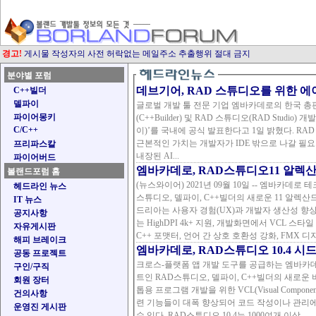
경고!
게시물 작성자의 사전 허락없는 메일주소 추출행위 절대 금지
분야별 포럼
데브기어, RAD 스튜디오를 위한 에이전
C++빌더
델파이
글로벌 개발 툴 전문 기업 엠바카데로의 한국 총판 
파이어몽키
(C++Builder) 및 RAD 스튜디오(RAD Studio) 
C/C++
이)’를 국내에 공식 발표한다고 1일 밝혔다. RAD 스튜디오 IDE에 내장된 AI 코딩 어시스턴트 Kai의 가장
근본적인 가치는 개발자가 IDE 밖으로 나갈 필요가 
프리파스칼
내장된 AI...
파이어버드
엠바카데로, RAD스튜디오11 알렉
볼랜드포럼 홈
(뉴스와이어) 2021년 09월 10일 -- 엠바카
헤드라인 뉴스
스튜디오, 델파이, C++빌더의 새로운 11 알렉산드라 버전 공식
IT 뉴스
드리아는 사용자 경험(UX)과 개발자 생산성 향상에 
공지사항
는 HighDPI 4k+ 지원, 개발화면에서 VCL 
자유게시판
C++ 포맷터, 언어 간 상호 호환성 강화, FMX 디자
해피 브레이크
엠바카데로, RAD스튜디오 10.4 시
공동 프로젝트
크로스-플랫폼 앱 개발 도구를 공급하는 엠바카데
구인/구직
트인 RAD스튜디오, 델파이, C++빌더의 새로운 버전 10.4 출시를 발표
회원 장터
톱용 프로그램 개발을 위한 VCL(Visual Compone
건의사항
련 기능들이 대폭 향상되어 코드 작성이나 관리
운영진 게시판
수 있다. RAD스튜디오 10.4는 1000여개 이상...